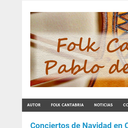
Skip
to
content
Folk Cantabria de Pa
AUTOR
FOLK CANTABRIA
NOTICIAS
C
Conciertos de Navidad en 