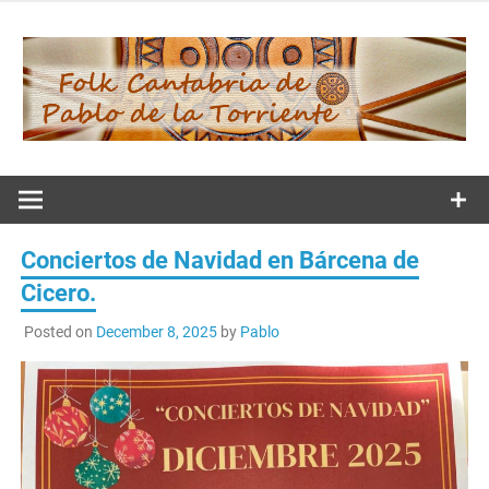
Skip
to
content
Folk
Cantabria de
Conciertos de Navidad en Bárcena de
Pablo de la
Cicero.
Posted on
December 8, 2025
by
Pablo
Torriente