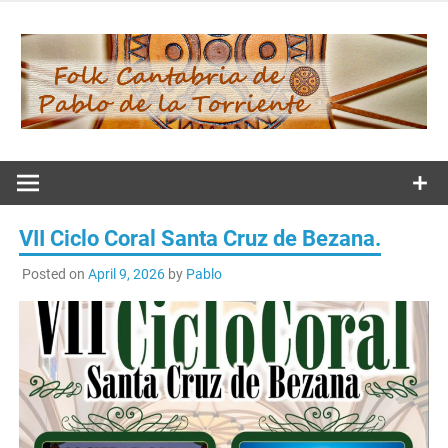
Skip
to
content
Folk
Cantabria de
VII Ciclo Coral Santa Cruz de Bezana.
Pablo de la
Posted on
April 9, 2026
by
Pablo
Torriente