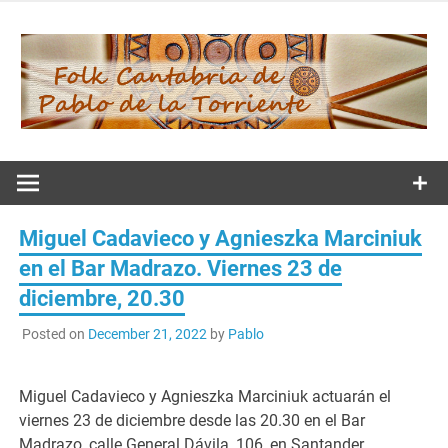
Skip
to
content
Folk
Cantabria de
Miguel Cadavieco y Agnieszka Marciniuk
Pablo de la
en el Bar Madrazo. Viernes 23 de
diciembre, 20.30
Torriente
Posted on
December 21, 2022
by
Pablo
Miguel Cadavieco y Agnieszka Marciniuk actuarán el
viernes 23 de diciembre desde las 20.30 en el Bar
Madrazo, calle General Dávila, 106, en Santander.