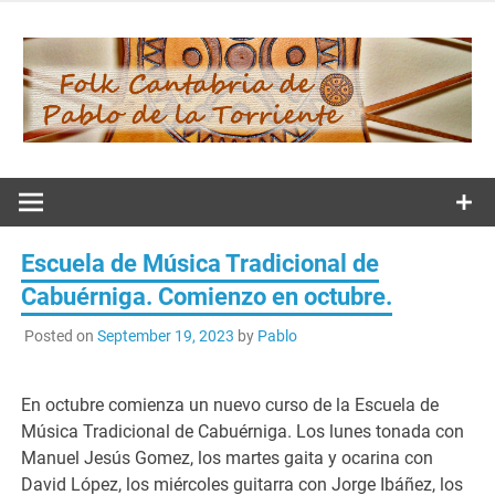
Skip
to
content
Folk
Cantabria de
Escuela de Música Tradicional de
Pablo de la
Cabuérniga. Comienzo en octubre.
Posted on
September 19, 2023
by
Pablo
Torriente
En octubre comienza un nuevo curso de la Escuela de
Música Tradicional de Cabuérniga. Los lunes tonada con
Manuel Jesús Gomez, los martes gaita y ocarina con
David López, los miércoles guitarra con Jorge Ibáñez, los