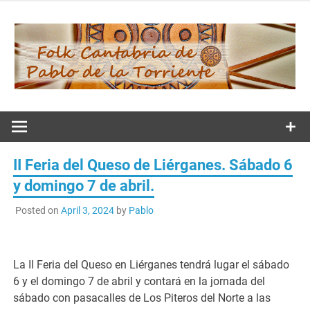
Skip
to
content
Folk
Cantabria de
II Feria del Queso de Liérganes. Sábado 6
Pablo de la
y domingo 7 de abril.
Posted on
April 3, 2024
by
Pablo
Torriente
La II Feria del Queso en Liérganes tendrá lugar el sábado
6 y el domingo 7 de abril y contará en la jornada del
sábado con pasacalles de Los Piteros del Norte a las