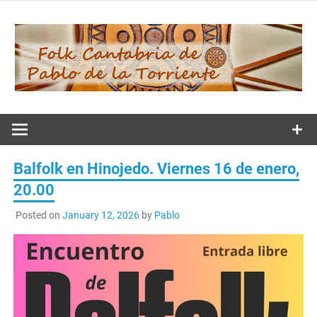
Skip
to
content
Folk
Cantabria de
Balfolk en Hinojedo. Viernes 16 de enero,
Pablo de la
20.00
Posted on
January 12, 2026
by
Pablo
Torriente